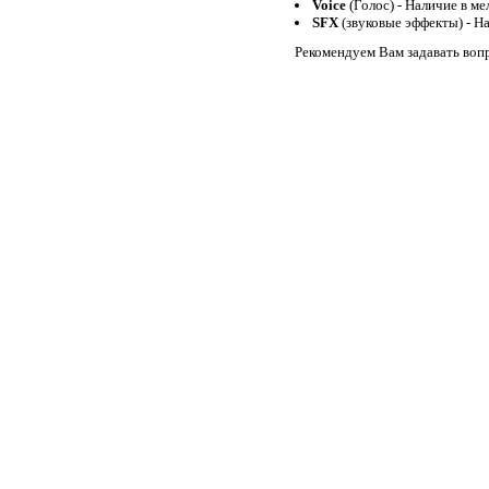
Voice
(Голос) - Наличие в м
Never Let You Go
SFX
(звуковые эффекты) - Н
Дима Билан
Don't Worry Be Happy
Рекомендуем Вам задавать воп
Freestyler
Bomfunk MC's
Popcorn (64)
Crazy Frog
Candy Shop
50 Cents & Olivia
Phone Mix 2
DJ -Jangle
Уходи и дверь закрой
Евгения Отрадная
Твои шаги
Батырхан Шукенов
The Final Countdown
Europe
Smack My Bitch Up REMIX
Prodigy
Будулай (Remix)
I'm Still Loving
Тема из к/ф Бумер ремикс
"Заправка"
Ring de Euro 2
Корабли