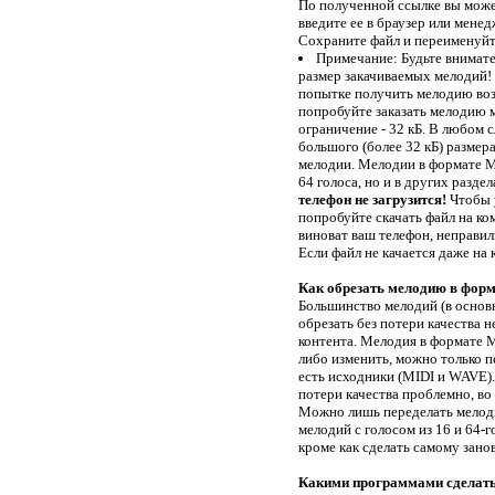
По полученной ссылке вы може
Саундтрек к м/ф "Ну,
введите ее в браузер или менед
погоди!"
Сохраните файл и переименуйте
Maria Magdalena
Примечание: Будьте внимате
Sandra
размер закачиваемых мелодий! 
Почему же
попытке получить мелодию возни
DJ Дождик
попробуйте заказать мелодию 
Get Low
ограничение - 32 кБ. В любом 
Тема из NFS Underground
большого (более 32 кБ) разм
Atlantis
мелодии. Мелодии в формате MA
Imperio
64 голоса, но и в других раздел
телефон не загрузится!
Чтобы у
Круто ты попал на TV
Фабрика Звезд
попробуйте скачать файл на ко
виноват ваш телефон, неправи
Звонок старого телефона
Если файл не качается даже на 
Стану твоим ангелом
Марк Тишман
Как обрезать мелодию в фор
Cart Trance
Большинство мелодий (в основн
обрезать без потери качества 
Не пара
Потап и Настя
контента. Мелодия в формате 
либо изменить, можно только пе
Find Love
Enigma
есть исходники (MIDI и WAVE)
потери качества проблемно, во 
I Like To Move It
Можно лишь переделать мелоди
Из м/ф "Мадагаскар"
мелодий с голосом из 16 и 64-г
В мире животных
кроме как сделать самому занов
X-Mode & DJ Nil
Бодрый музон
Какими программами сделат