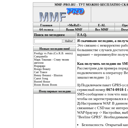
MMF-PRO.RU - ТУТ МОЖНО БЕСПЛАТНО С
Главная
=MoRzE=
E-AL
Ope
64 голоса
Ваши MMF
Все MMF
Down
Поиск по мелодиям
F.A.Q.
Я скачиваю мелодию, а получ
Это связано с некорректно ра
Новые мелодии mmf
большинстве случаев достаточ
Prodigy vs Pain (Co.R.B. remix)
вариант -- переименуйте получе
Campanella
Марк Тишман - Стану твоим
ангелом
Как получить мелодию по SM
Bugagaga
Рассмотрим для примера поряд
Bongo Beauty
Cart Trance
подключенного к оператору Bee
Benny Benassi - Illusion
заказал мелодию :) ).
Carrot Song
Busted House
1)
Подключаем пакет GPRS-услуг
Boom Boom Boom
сервисный номер
0674-0918-1
Популярные мелодии
SMS-сообщение о том что наш 
чтобы он зарегистрировался в 
2)
Настраиваем WAP. В данном 
связанные с CSD нас не интер
WAP браузер -> Настройки, вы
"Beeline GPRS". Необходимым
Безопасность: Открытый кан