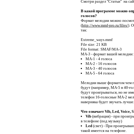
Смотри раздел "Статьи" на сай
Save Me
Morandi
В какой программе можно опр
"Мурка"
голосов?
Take A Bow
Формат мелодии можно посмотр
Rihanna
(
http://www.mmf-pro.ru/files/
). 
A Neverending Dream
так:
X-Perience
Улетаю (DnB MiX)
Extreme_ways.mmf
А-Студио
File size: 21 KB
File format: SMAF/MA-3
Одинокий пастух
MA-3 - формат вашей мелодии:
Комарики
MA-1 - 4 голоса
Жуки и Лебединский
MA-2 - 16 голосов
Hiphopping
MA-3 - 40 голосов
KlubbHeads
MA-5 - 64 голоса
Bongo Beauty
Мелодии выше форматом чем п
Bugagaga
будут (например, MA-5 в 40-г
"Крестный отец"
будут проигрываться, но не им
Из к/ф
телефон 16-голосные MA-2 мел
Иван Васильевич меняет
наверняка будет звучать лучше
профессию MiX
DJ Jangle
Что означает Vib, Led, Voice, 
Бумер 2 (главная тема
Vib
(вибрация) - при проиг
"Скорость")
Сергей Шнуров
в телефоне (под музыку)
Led
(свет) - При проигрыван
Enta el Hayat v2
такой имеется на телефоне.
Muriam