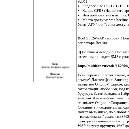
9201)
IP-адрес 192.168.17.1 (192.
Канал: GPRS (Нас ничего кр
Имя пользователя и пароль: 
Место доступа: wap.beeline
быть "APN" или "Точка доступа
Все! GPRS-WAP настроен. Прив
оператора Beeline
3)
Получаем мелодию. Посылаем
ответ нам приходит SMS с уник
Vertu
http://multifon.ru/code/1629
Звонок телефона марки
Illusion
Если перейти по этой ссылке, м
Benny Benassi
ссылке? Для телефона Samsun
Мобильник (из к/ф Бумер)
нажимаем Опции -> Список адр
Сергей Шнуров
затем вводим любое имя, под 
It's My Life
браузера. Затем заходим в Изб
Dr. Alban
телефон. Для телефона Samsu
нажимаем Опции -> Сохранить 
Медляк
Mr. Credo
Соединить и сохраняем мелоди
может быть иначе, но в любом
Деревня дураков
Тележурнал "Каламбур"
" вытаскивания" ссылок из SM
функцию не нашли - ничего стр
Я Свободен
Кипелов
WAP-браузер вручную. WAP до